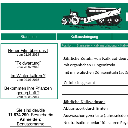
Startseite
Kalkausbringung
>
>
Position:
Startseite
Kalkausbringung
Kalkw
Neuer Film über uns !
vom 21.03.2018
Jährliche Zufuhr von Kalk auf dem
"Feldwartung"
mit organischen Düngemitteln
vom 28.02.2016
mit mineralischen Düngemitteln (auße
Im Winter kalken ?
vom 29.01.2015
Zufuhr insgesamt
Bekommen Ihre Pflanzen
genug Luft ?
vom 30.06.2014
Jährliche Kalkverluste :
Abtransport durch Ernten
Sie sind der/die
11.874.290.
Besucher/in
Auswaschungsverluste (Jahresniede
Anmelden:
Neutralisationsbedarf für sauren Reg
Benutzername