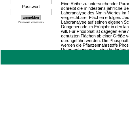
Eine Reihe zu untersuchender Param
Passwort
schreibt die mindestens jährliche 
Laboranalyse des Nmin-Wertes im 
vergleichbarer Flächen erfolgen. Jed
Laboranalyse auf seinen eigenen Sc
Passwort vergessen
Düngeperiode im Frühjahr in den la
will. Für Phosphat ist dagegen eine
genutzten Flächen ab einer Größe 
durchgeführt werden. Die Phosphat
werden die Pflanzennährstoffe Phos
Untersuchungen ist, eine bedarfsge
Oberflächengewässer, ins Grundwa