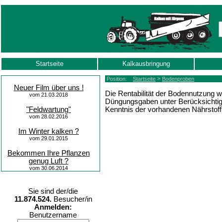
Startseite
Kalkausbringung
>
Position:
Startseite
Bodenproben
Neuer Film über uns !
Die Rentabilität der Bodennutzung
vom 21.03.2018
Düngungsgaben unter Berücksichtig
Kenntnis der vorhandenen Nährstof
"Feldwartung"
vom 28.02.2016
Im Winter kalken ?
vom 29.01.2015
Bekommen Ihre Pflanzen
genug Luft ?
vom 30.06.2014
Sie sind der/die
11.874.524.
Besucher/in
Anmelden:
Benutzername