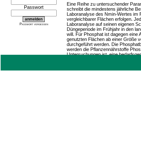
Eine Reihe zu untersuchender Param
Passwort
schreibt die mindestens jährliche 
Laboranalyse des Nmin-Wertes im 
vergleichbarer Flächen erfolgen. Jed
Laboranalyse auf seinen eigenen Sc
Passwort vergessen
Düngeperiode im Frühjahr in den la
will. Für Phosphat ist dagegen eine
genutzten Flächen ab einer Größe 
durchgeführt werden. Die Phosphat
werden die Pflanzennährstoffe Phos
Untersuchungen ist, eine bedarfsge
Oberflächengewässer, ins Grundwa