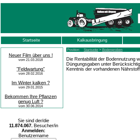
Startseite
Kalkausbringung
>
Position:
Startseite
Bodenproben
Neuer Film über uns !
Die Rentabilität der Bodennutzung
vom 21.03.2018
Düngungsgaben unter Berücksichtig
Kenntnis der vorhandenen Nährstof
"Feldwartung"
vom 28.02.2016
Im Winter kalken ?
vom 29.01.2015
Bekommen Ihre Pflanzen
genug Luft ?
vom 30.06.2014
Sie sind der/die
11.874.067.
Besucher/in
Anmelden:
Benutzername