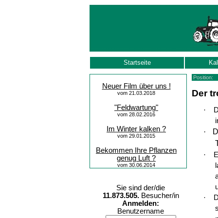
Startseite
Kal
Position
Neuer Film über uns !
Der t
vom 21.03.2018
"Feldwartung"
·
D
vom 28.02.2016
Im Winter kalken ?
·
D
vom 29.01.2015
Bekommen Ihre Pflanzen
·
E
genug Luft ?
vom 30.06.2014
Sie sind der/die
11.873.505.
Besucher/in
·
D
Anmelden:
Benutzername