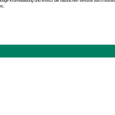
nötige Krümelbildung und ersetzt die natürlichen Verluste durch A
tc.