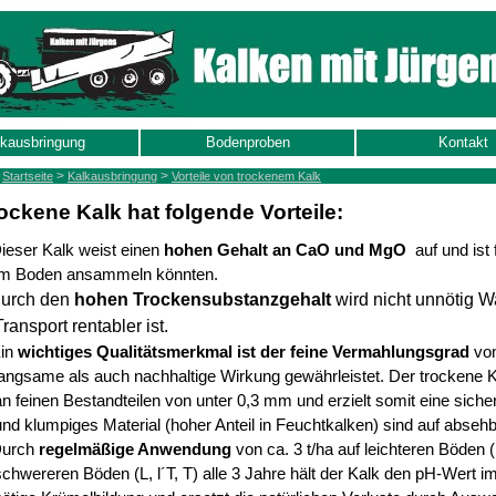
kausbringung
Bodenproben
Kontakt
>
>
:
Startseite
Kalkausbringung
Vorteile von trockenem Kalk
rockene Kalk hat folgende Vorteile:
ieser Kalk weist einen
hohen Gehalt an CaO und MgO
auf und ist
im Boden ansammeln könnten.
urch den
hohen Trockensubstanzgehalt
wird nicht unnötig W
Transport rentabler ist.
in
wichtiges Qualitätsmerkmal ist der feine Vermahlungsgrad
von
langsame als auch nachhaltige Wirkung gewährleistet.
Der trockene Ka
an feinen Bestandteilen von unter 0,3 mm und erzielt somit eine sich
und klumpiges Material (hoher Anteil in Feuchtkalken) sind auf absehb
urch
regelmäßige Anwendung
von ca. 3 t/ha auf leichteren Böden ( 
schwereren Böden (L, l´T, T) alle 3 Jahre hält der Kalk den pH-Wert im