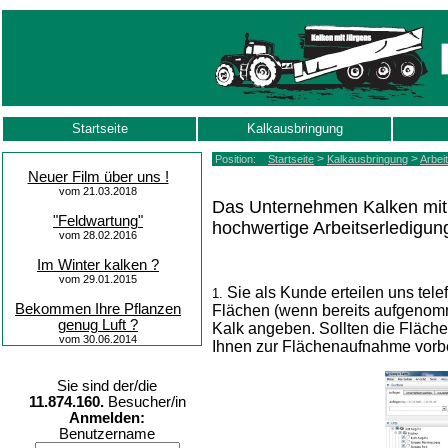
Startseite
Kalkausbringung
>
>
Position:
Startseite
Kalkausbringung
Arbei
Neuer Film über uns !
vom 21.03.2018
Das Unternehmen Kalken mit Jü
"Feldwartung"
hochwertige Arbeitserledigun
vom 28.02.2016
Im Winter kalken ?
vom 29.01.2015
Sie als Kunde erteilen uns tel
1.
Bekommen Ihre Pflanzen
Flächen (wenn bereits aufgenomm
genug Luft ?
Kalk
angeben. Sollten die Fläche
vom 30.06.2014
Ihnen zur Flächenaufnahme vorbe
Sie sind der/die
11.874.160.
Besucher/in
Anmelden:
Benutzername