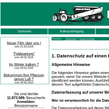
Startseite
Kalkausbringung
>
Position:
Startseite
Datenschutz
Neuer Film über uns !
vom 21.03.2018
"Feldwartung"
1. Datenschutz auf einen 
vom 28.02.2016
Allgemeine Hinweise
Im Winter kalken ?
vom 29.01.2015
Die folgenden Hinweise geben einen
Bekommen Ihre Pflanzen
passiert, wenn Sie unsere Website 
genug Luft ?
identifiziert werden können. Ausfü
vom 30.06.2014
diesem Text aufgeführten Datenschu
Datenerfassung auf unserer W
Sie sind der/die
11.873.589.
Besucher/in
Wer ist verantwortlich für die Da
Anmelden:
Benutzername
Die Datenverarbeitung auf dieser W