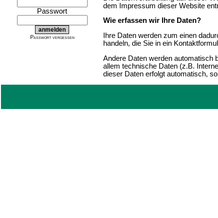
dem Impressum dieser Website en
Passwort
Wie erfassen wir Ihre Daten?
Ihre Daten werden zum einen dadurc
Passwort vergessen
handeln, die Sie in ein Kontaktformu
Andere Daten werden automatisch b
allem technische Daten (z.B. Intern
dieser Daten erfolgt automatisch, s
Wofür nutzen wir Ihre Daten?
Ein Teil der Daten wird erhoben, um 
können zur Analyse Ihres Nutzerve
Welche Rechte haben Sie bezügli
Sie haben jederzeit das Recht unent
personenbezogenen Daten zu erhalt
dieser Daten zu verlangen. Hierzu 
unter der im Impressum angegebene
bei der zuständigen Aufsichtsbehörd
Analyse-Tools und Tools von Dr
Beim Besuch unserer Website kann I
mit Cookies und mit sogenannten An