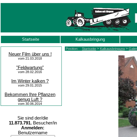
Startseite
Kalkausbringung
>
>
Position:
Startseite
Kalkausbringung
Galer
Neuer Film über uns !
vom 21.03.2018
"Feldwartung"
vom 28.02.2016
Im Winter kalken ?
vom 29.01.2015
Bekommen Ihre Pflanzen
genug Luft ?
vom 30.06.2014
Sie sind der/die
11.873.791.
Besucher/in
Anmelden:
Benutzername