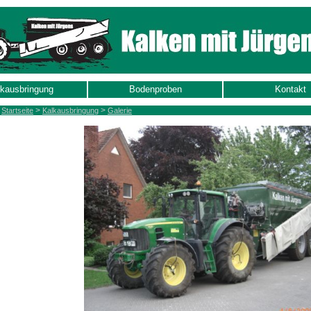
kausbringung
Bodenproben
Kontakt
>
>
:
Startseite
Kalkausbringung
Galerie