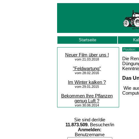
Startseite
Kal
Position
Neuer Film über uns !
Die Ren
vom 21.03.2018
Düngung
Kenntni
"Feldwartung"
vom 28.02.2016
Das Un
Im Winter kalken ?
vom 29.01.2015
Wie auc
Compute
Bekommen Ihre Pflanzen
genug Luft ?
vom 30.06.2014
Sie sind der/die
11.873.509.
Besucher/in
Anmelden:
Benutzername