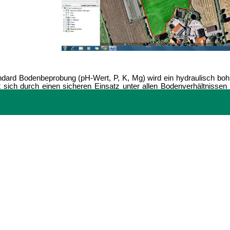
ndard Bodenbeprobung (pH-Wert, P, K, Mg) wird e
in hydraulisch bo
 sich durch einen sicheren Einsatz unter allen Bodenverhältnissen (
ng der eingestellten Entnahmetiefe aus.
ann über das komplette Jahr die Bodenbeprobung erfolgen.