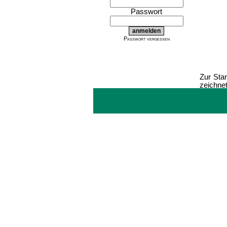
Passwort
Passwort vergessen
Zur Sta
zeichnet
Einhaltu
Somit k