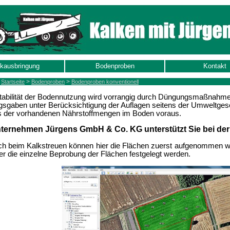
kausbringung
Bodenproben
Kontakt
>
>
:
Startseite
Bodenproben
Bodenproben konventionell
tabilität der Bodennutzung wird vorrangig durch Düngungsmaßnahme
sgaben unter Berücksichtigung der Auflagen seitens der Umweltges
s der vorhandenen Nährstoffmenge
n im Boden voraus.
ternehmen Jürgens GmbH & Co. KG unterstützt Sie bei d
h beim Kalkstreuen können hier die Flächen zuerst aufgenommen w
r die einzelne Beprobung der Flächen festgelegt werden.