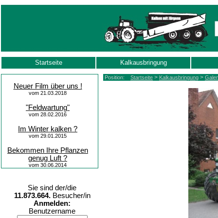
Startseite
Kalkausbringung
>
>
Position:
Startseite
Kalkausbringung
Galer
Neuer Film über uns !
vom 21.03.2018
"Feldwartung"
vom 28.02.2016
Im Winter kalken ?
vom 29.01.2015
Bekommen Ihre Pflanzen
genug Luft ?
vom 30.06.2014
Sie sind der/die
11.873.664.
Besucher/in
Anmelden:
Benutzername