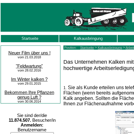
Startseite
Kalkausbringung
>
>
Position:
Startseite
Kalkausbringung
Arbei
Neuer Film über uns !
vom 21.03.2018
Das Unternehmen Kalken mit Jü
"Feldwartung"
hochwertige Arbeitserledigun
vom 28.02.2016
Im Winter kalken ?
vom 29.01.2015
Sie als Kunde erteilen uns tel
1.
Bekommen Ihre Pflanzen
Flächen (wenn bereits aufgenomm
genug Luft ?
Kalk
angeben. Sollten die Fläche
vom 30.06.2014
Ihnen zur Flächenaufnahme vorbe
Sie sind der/die
11.874.507.
Besucher/in
Anmelden:
Benutzername